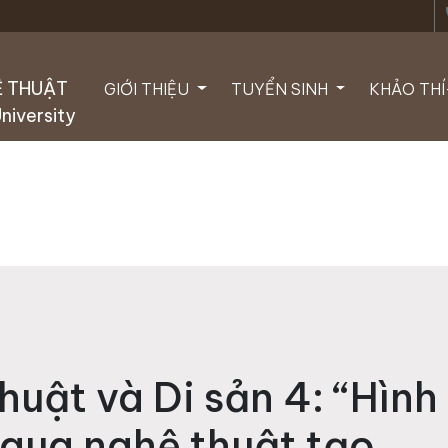
ph
Ệ THUẬT
GIỚI THIỆU
TUYỂN SINH
KHẢO TH
University
huật và Di sản 4: “Hình
 qua nghệ thuật tạo