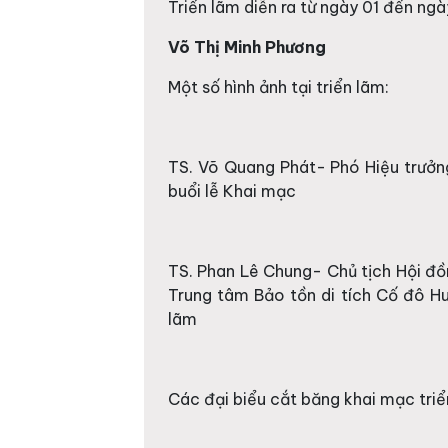
Triển lãm diễn ra từ ngày 01 đến ngà
Võ Thị Minh Phương
Một số hình ảnh tại triển lãm:
TS. Võ Quang Phát- Phó Hiệu trưởng
buổi lễ Khai mạc
TS. Phan Lê Chung- Chủ tịch Hội đ
Trung tâm Bảo tồn di tích Cố đô Hu
lãm
Các đại biểu cắt băng khai mạc triể