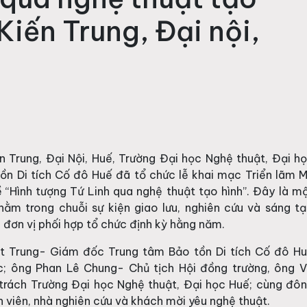
 Kiến Trung, Đại nội,
n Trung, Đại Nội, Huế, Trường Đại học Nghệ thuật, Đại h
ồn Di tích Cố đô Huế đã tổ chức lễ khai mạc Triển lãm 
ề “Hình tượng Tứ Linh qua nghệ thuật tạo hình”. Đây là m
ằm trong chuỗi sự kiện giao lưu, nghiên cứu và sáng t
i đơn vị phối hợp tổ chức định kỳ hằng năm.
t Trung- Giám đốc Trung tâm Bảo tồn Di tích Cố đô H
; ông Phan Lê Chung- Chủ tịch Hội đồng trường, ông 
trách Trường Đại học Nghệ thuật, Đại học Huế; cùng đô
inh viên, nhà nghiên cứu và khách mời yêu nghệ thuật.