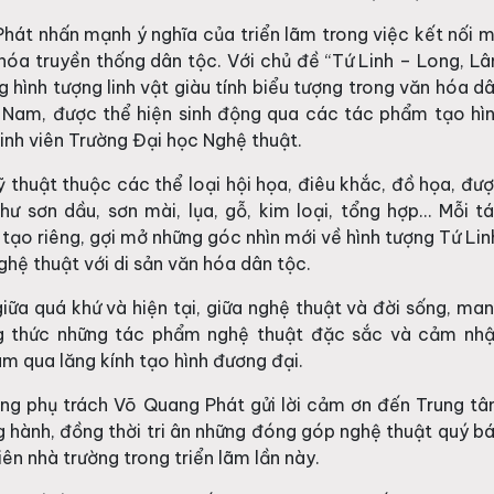
hát nhấn mạnh ý nghĩa của triển lãm trong việc kết nối 
 hóa truyền thống dân tộc. Với chủ đề “Tứ Linh – Long, Lâ
g hình tượng linh vật giàu tính biểu tượng trong văn hóa d
t Nam, được thể hiện sinh động qua các tác phẩm tạo hì
sinh viên Trường Đại học Nghệ thuật.
 thuật thuộc các thể loại hội họa, điêu khắc, đồ họa, đư
ư sơn dầu, sơn mài, lụa, gỗ, kim loại, tổng hợp… Mỗi t
ạo riêng, gợi mở những góc nhìn mới về hình tượng Tứ Lin
ghệ thuật với di sản văn hóa dân tộc.
giữa quá khứ và hiện tại, giữa nghệ thuật và đời sống, ma
g thức những tác phẩm nghệ thuật đặc sắc và cảm nh
am qua lăng kính tạo hình đương đại.
ởng phụ trách Võ Quang Phát gửi lời cảm ơn đến Trung t
g hành, đồng thời tri ân những đóng góp nghệ thuật quý b
iên nhà trường trong triển lãm lần này.