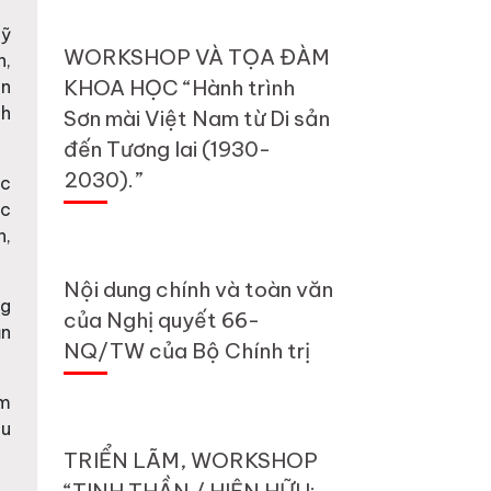
mỹ
WORKSHOP VÀ TỌA ĐÀM
n,
KHOA HỌC “Hành trình
ân
nh
Sơn mài Việt Nam từ Di sản
đến Tương lai (1930-
2030).”
ợc
ác
h,
Nội dung chính và toàn văn
ng
của Nghị quyết 66-
ận
NQ/TW của Bộ Chính trị
âm
áu
TRIỂN LÃM, WORKSHOP
“TINH THẦN / HIỆN HỮU: