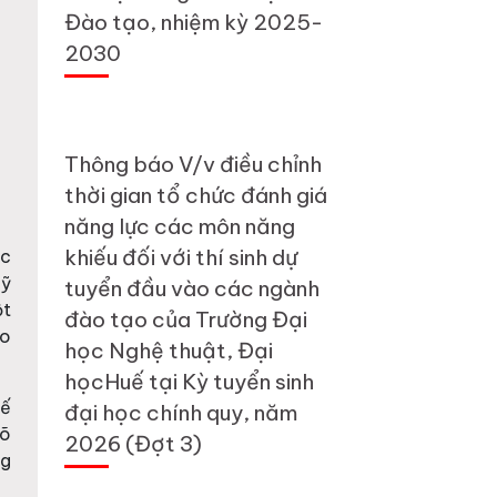
Đào tạo, nhiệm kỳ 2025-
2030
Thông báo V/v điều chỉnh
thời gian tổ chức đánh giá
năng lực các môn năng
khiếu đối với thí sinh dự
ọc
Mỹ
tuyển đầu vào các ngành
ột
đào tạo của Trường Đại
ạo
học Nghệ thuật, Đại
họcHuế tại Kỳ tuyển sinh
uế
đại học chính quy, năm
Võ
2026 (Đợt 3)
ng