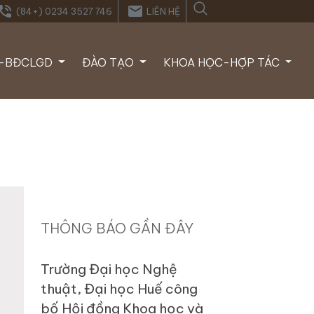
one_in_talk
email
(84+) 0234 3527 746
LIÊN HỆ
Í-BĐCLGD
ĐÀO TẠO
KHOA HỌC-HỢP TÁC
THÔNG BÁO GẦN ĐÂY
Trường Đại học Nghệ
thuật, Đại học Huế công
bố Hội đồng Khoa học và