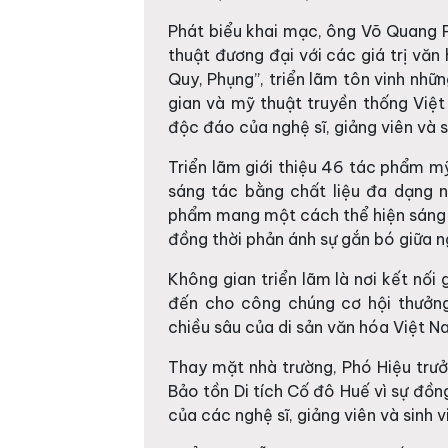
Phát biểu khai mạc, ông Võ Quang P
thuật đương đại với các giá trị văn
Quy, Phụng”, triển lãm tôn vinh nhữn
gian và mỹ thuật truyền thống Việ
độc đáo của nghệ sĩ, giảng viên và 
Triển lãm giới thiệu 46 tác phẩm mỹ
sáng tác bằng chất liệu đa dạng nh
phẩm mang một cách thể hiện sáng t
đồng thời phản ánh sự gắn bó giữa n
Không gian triển lãm là nơi kết nối 
đến cho công chúng cơ hội thưởn
chiều sâu của di sản văn hóa Việt N
Thay mặt nhà trường, Phó Hiệu trư
Bảo tồn Di tích Cố đô Huế vì sự đồn
của các nghệ sĩ, giảng viên và sinh v