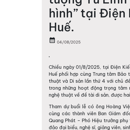
hình” tại Điện
Huế.
calendar_month
04/08/2025
.
Chiều ngày 01/8/2025, tại Điện Kiế
Huế phối hợp cùng Trung tâm Bảo t
thuật và Di sản lần thứ 4 với chủ đ
trong những hoạt động trọng tâm n
nghệ thuật về đề tài di sản, được ha
Tham dự buổi lễ có ông Hoàng Việ
cùng các thành viên Ban Giám đốc
Quang Phát – Phó Hiệu trưởng phụ 
đảo đại biểu, nghệ sĩ, giảng viên, s