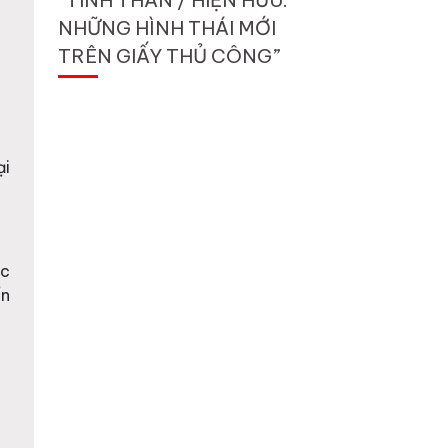
NHỮNG HÌNH THÁI MỚI
TRÊN GIẤY THỦ CÔNG”
ại
ốc
ển