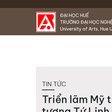
Skip to main content
ĐẠI HỌC HUẾ
TRƯỜNG ĐẠI HỌC NGH
University of Arts, Hue 
TIN TỨC
Triển lãm Mỹ t
tượng Tứ Linh