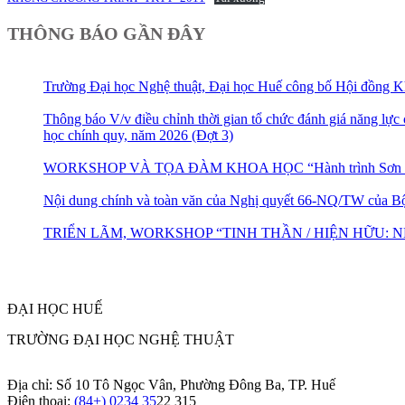
THÔNG BÁO GẦN ĐÂY
Trường Đại học Nghệ thuật, Đại học Huế công bố Hội đồng K
Thông báo V/v điều chỉnh thời gian tổ chức đánh giá năng lực
học chính quy, năm 2026 (Đợt 3)
WORKSHOP VÀ TỌA ĐÀM KHOA HỌC “Hành trình Sơn mài Vi
Nội dung chính và toàn văn của Nghị quyết 66-NQ/TW của Bộ
TRIỂN LÃM, WORKSHOP “TINH THẦN / HIỆN HỮU: 
ĐẠI HỌC HUẾ
TRƯỜNG ĐẠI HỌC NGHỆ THUẬT
Địa chỉ: Số 10 Tô Ngọc Vân, Phường Đông Ba, TP. Huế
Điện thoại:
(84+) 0234 35
22 315