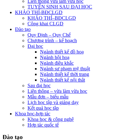
Liên thông vừa làm vừa học
TUYỂN SINH SAU ĐẠI HỌC
KHẢO THÍ-BĐCLGD
KHẢO THÍ–BĐCLGD
Công khai CLGD
Đào tạo
Quy Định – Quy Chế
Chương trình – kế hoạch
Đại học
Ngành thiết kế đồ hoạ
Ngành hội hoạ
Ngành điêu khắc
Ngành sư phạm mỹ thuật
Ngành thiết kế thời trang
Ngành thiết kế nội thât
Sau đại học
Liên thông – vừa làm vừa học
Mẫu đơn – biểu mẫu
Lịch học tập và giảng dạy
Kết quả học tập
Khoa học-hợp tác
Khoa học & công nghệ
Hợp tác quốc tế
Đào tạo