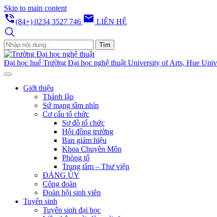
Skip to main content
phone_in_talk
email
(84+) 0234 3527 746
LIÊN HỆ
Tìm
Đại học huế
Trường Đại học nghệ thuật
University of Arts, Hue Univ
Giới thiệu
Thành lập
Sứ mạng tầm nhìn
Cơ cấu tổ chức
Sơ đồ tổ chức
Hội đồng trường
Ban giám hiệu
Khoa Chuyên Môn
Phòng tổ
Trung tâm – Thư viện
ĐẢNG ỦY
Công đoàn
Đoàn hội sinh viên
Tuyển sinh
Tuyển sinh đại học