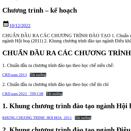
Chương trình – kế hoạch
calendar_month
10/12/2022
CHUẨN ĐẦU RA CÁC CHƯƠNG TRÌNH ĐÀO TẠO 1. Chuẩn đầu ra chương 
ngành Hội hoạ (2011) 2. Khung chương trình đào tạo ngành Điêu khắ
CHUẨN ĐẦU RA CÁC CHƯƠNG TRÌNH
1. Chuẩn đầu ra chương trình đào tạo theo học chế niên chế:
CRD nam 2013
Tải xuống
2. Chuẩn đầu ra chương trình đào tạo theo học chế tín chỉ
CRD nam 2022 _TIN CHI
Tải xuống
1. Khung chương trình đào tạo ngành Hội 
KHUNG CHUONG TRINH_HOI HOA_2011
Tải xuống
2. Khung chương trình đào tạo ngành Điêu