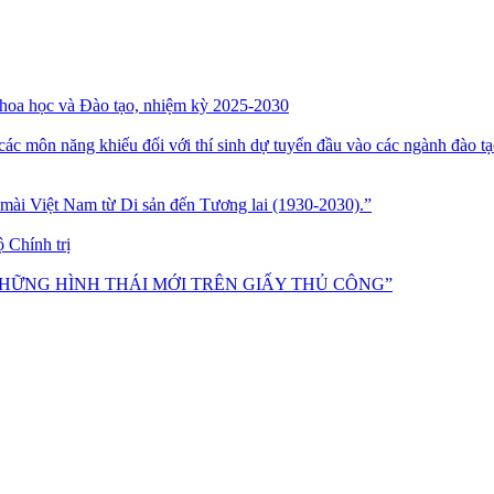
hoa học và Đào tạo, nhiệm kỳ 2025-2030
 các môn năng khiếu đối với thí sinh dự tuyển đầu vào các ngành đào t
ệt Nam từ Di sản đến Tương lai (1930-2030).”
 Chính trị
NHỮNG HÌNH THÁI MỚI TRÊN GIẤY THỦ CÔNG”