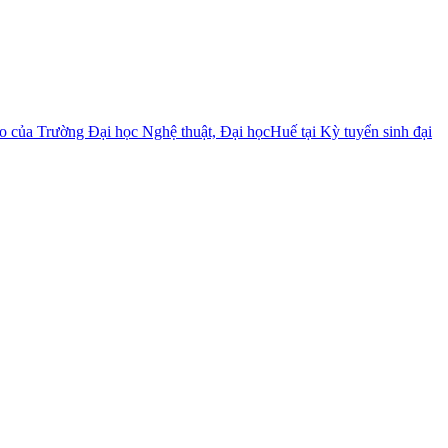
ạo của Trường Đại học Nghệ thuật, Đại họcHuế tại Kỳ tuyển sinh đại