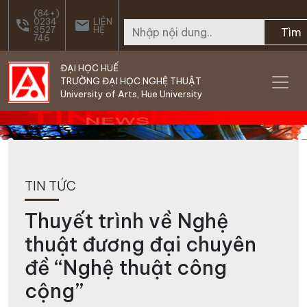
Skip to main content
(84+)
0234
LIÊN
phone_in_talk
email
3527
HỆ
Tìm
746
ĐẠI HỌC HUẾ
TRƯỜNG ĐẠI HỌC NGHỆ THUẬT
University of Arts, Hue University
TIN TỨC
Thuyết trình về Nghệ
thuật đương đại chuyên
đề “Nghệ thuật công
cộng”