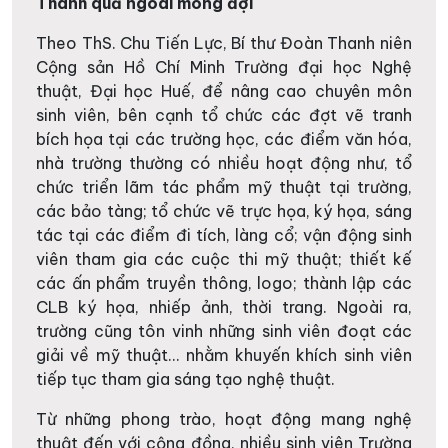
Thành quả ngoài mong đợi
Theo ThS. Chu Tiến Lực, Bí thư Đoàn Thanh niên
Cộng sản Hồ Chí Minh Trường đại học Nghệ
thuật, Đại học Huế, để nâng cao chuyên môn
sinh viên, bên cạnh tổ chức các đợt vẽ tranh
bích họa tại các trường học, các điểm văn hóa,
nhà trường thường có nhiều hoạt động như, tổ
chức triển lãm tác phẩm mỹ thuật tại trường,
các bảo tàng; tổ chức vẽ trực họa, ký họa, sáng
tác tại các điểm đi tích, làng cổ; vận động sinh
viên tham gia các cuộc thi mỹ thuật; thiết kế
các ấn phẩm truyền thông, logo; thành lập các
CLB ký họa, nhiếp ảnh, thời trang. Ngoài ra,
trường cũng tôn vinh những sinh viên đoạt các
giải về mỹ thuật… nhằm khuyến khích sinh viên
tiếp tục tham gia sáng tạo nghệ thuật.
Từ những phong trào, hoạt động mang nghệ
thuật đến với cộng đồng, nhiều sinh viên Trường