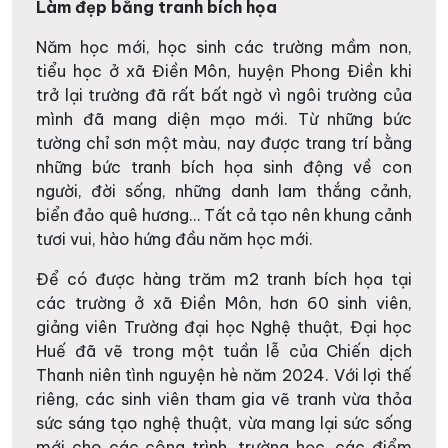
Làm đẹp bằng tranh bích họa
Năm học mới, học sinh các trường mầm non,
tiểu học ở xã Điền Môn, huyện Phong Điền khi
trở lại trường đã rất bất ngờ vì ngôi trường của
mình đã mang diện mạo mới. Từ những bức
tường chỉ sơn một màu, nay được trang trí bằng
những bức tranh bích họa sinh động về con
người, đời sống, những danh lam thắng cảnh,
biển đảo quê hương… Tất cả tạo nên khung cảnh
tươi vui, hào hứng đầu năm học mới.
Để có được hàng trăm m2 tranh bích họa tại
các trường ở xã Điền Môn, hơn 60 sinh viên,
giảng viên Trường đại học Nghệ thuật, Đại học
Huế đã vẽ trong một tuần lễ của Chiến dịch
Thanh niên tình nguyện hè năm 2024. Với lợi thế
riêng, các sinh viên tham gia vẽ tranh vừa thỏa
sức sáng tạo nghệ thuật, vừa mang lại sức sống
mới cho các công trình, trường học, các điểm