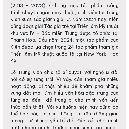
(2018 – 2023). Ở hạng mục tác phẩm, công
trình chuyên ngành mỹ thuật, sinh viên Lê Trung
Kiên xuất sắc giành giải C. Năm 2024 này, Kiên
cũng đoạt giải Tác giả trẻ tại Triển lãm Mỹ thuật
khu vực IV – Bắc miền Trung được tổ chức tại
Thanh Hóa. Đầu năm 2024, một tác phẩm của
Kiên được lựa chọn trong 24 tác phẩm tham gia
Triển lãm Mỹ thuật quốc tế tại New York, Hoa
Kỳ.
Lê Trung Kiên chia sẻ bí quyết, với nghệ sĩ đòi
hỏi có sự từng trải. Vì vậy, cần tham gia nhiều
hoạt động, đi thật nhiều để khám phá những
vùng đất mới, tìm hiểu văn hóa đặc trưng của
từng nơi đến… để trang bị cho mình vốn kiến
thức cần thiết. Với xu hướng hiện nay cũng có
thể học hỏi, tra cứu thông tin trên không gian
mạng. Từ những yếu tố đó, đúc kết cho mình
một phong cách, trường phái sáng tác riêng…