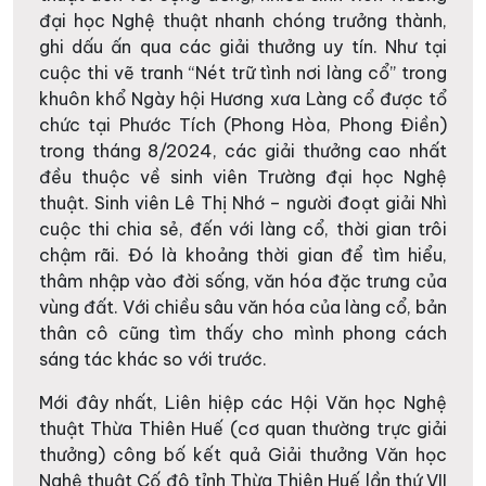
đại học Nghệ thuật nhanh chóng trưởng thành,
ghi dấu ấn qua các giải thưởng uy tín. Như tại
cuộc thi vẽ tranh “Nét trữ tình nơi làng cổ” trong
khuôn khổ Ngày hội Hương xưa Làng cổ được tổ
chức tại Phước Tích (Phong Hòa, Phong Điền)
trong tháng 8/2024, các giải thưởng cao nhất
đều thuộc về sinh viên Trường đại học Nghệ
thuật. Sinh viên Lê Thị Nhớ – người đoạt giải Nhì
cuộc thi chia sẻ, đến với làng cổ, thời gian trôi
chậm rãi. Đó là khoảng thời gian để tìm hiểu,
thâm nhập vào đời sống, văn hóa đặc trưng của
vùng đất. Với chiều sâu văn hóa của làng cổ, bản
thân cô cũng tìm thấy cho mình phong cách
sáng tác khác so với trước.
Mới đây nhất, Liên hiệp các Hội Văn học Nghệ
thuật Thừa Thiên Huế (cơ quan thường trực giải
thưởng) công bố kết quả Giải thưởng Văn học
Nghệ thuật Cố đô tỉnh Thừa Thiên Huế lần thứ VII