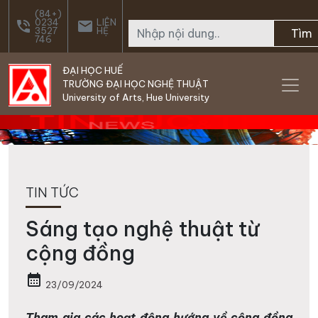
Skip to main content
(84+)
0234
LIÊN
phone_in_talk
email
3527
HỆ
Tìm
746
ĐẠI HỌC HUẾ
TRƯỜNG ĐẠI HỌC NGHỆ THUẬT
University of Arts, Hue University
TIN TỨC
Sáng tạo nghệ thuật từ
cộng đồng
calendar_month
23/09/2024
Tham gia các hoạt động hướng về cộng đồng