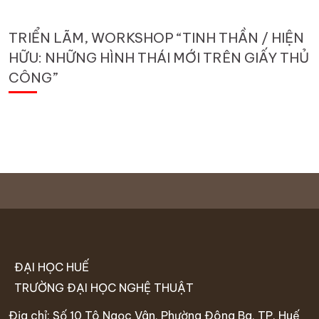
TRIỂN LÃM, WORKSHOP “TINH THẦN / HIỆN
HỮU: NHỮNG HÌNH THÁI MỚI TRÊN GIẤY THỦ
CÔNG”
ĐẠI HỌC HUẾ
TRƯỜNG ĐẠI HỌC NGHỆ THUẬT
Địa chỉ: Số 10 Tô Ngọc Vân, Phường Đông Ba, TP. Huế