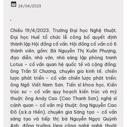
calendar_month
24/04/2023
.
Chiều 19/4/2023, Trường Đại học Nghệ thuật,
Đại học Huế tổ chức lễ công bố quyết định
thành lập Hội đồng cố vấn. Hội đồng cố vấn có 6
thành viên, gồm: Bà Nguyễn Thị Xuân Phượng,
đạo diễn, nhà văn, nhà sáng lập phòng tranh
Lotus – cố vấn quan hệ quốc tế và cộng đồng;
ông Trần Sĩ Chương, chuyên gia kinh tế, chiến
lược phát triển – cố vấn chiến lược phát triển;
ông Ngô Viết Nam Sơn, Tiến sĩ khoa học, Kiến
trúc sư – cố vấn quy hoạch kiến trúc và mỹ
thuật; ông Andy Cao (Cao Thanh Sơn), nghệ sĩ
cảnh quan – cố vấn mỹ thuật; ông Nguyễn Cao
Đô (a.k.a Hiền), chuyên gia Sáng tạo – cố vấn
sáng tạo và tiếp thị; bà Nguyễn Ngọc Quỳnh
Anh, đồng trưởng làng công nghệ nghệ thuật