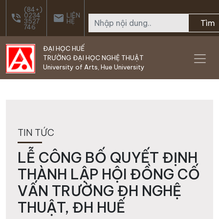
Skip to main content
(84+)
0234
LIÊN
phone_in_talk
email
3527
HỆ
Tìm
746
ĐẠI HỌC HUẾ
TRƯỜNG ĐẠI HỌC NGHỆ THUẬT
University of Arts, Hue University
TIN TỨC
LỄ CÔNG BỐ QUYẾT ĐỊNH
THÀNH LẬP HỘI ĐỒNG CỐ
VẤN TRƯỜNG ĐH NGHỆ
THUẬT, ĐH HUẾ