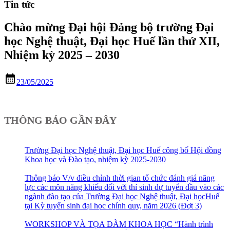
Tin tức
Chào mừng Đại hội Đảng bộ trường Đại
học Nghệ thuật, Đại học Huế lần thứ XII,
Nhiệm kỳ 2025 – 2030
calendar_month
23/05/2025
THÔNG BÁO GẦN ĐÂY
Trường Đại học Nghệ thuật, Đại học Huế công bố Hội đồng
Khoa học và Đào tạo, nhiệm kỳ 2025-2030
Thông báo V/v điều chỉnh thời gian tổ chức đánh giá năng
lực các môn năng khiếu đối với thí sinh dự tuyển đầu vào các
ngành đào tạo của Trường Đại học Nghệ thuật, Đại họcHuế
tại Kỳ tuyển sinh đại học chính quy, năm 2026 (Đợt 3)
WORKSHOP VÀ TỌA ĐÀM KHOA HỌC “Hành trình