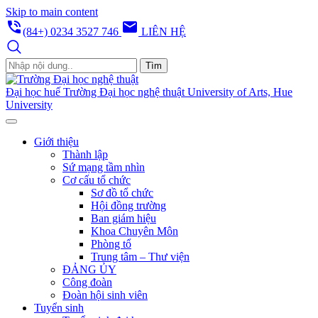
Skip to main content
phone_in_talk
email
(84+) 0234 3527 746
LIÊN HỆ
Tìm
Đại học huế
Trường Đại học nghệ thuật
University of Arts, Hue
University
Giới thiệu
Thành lập
Sứ mạng tầm nhìn
Cơ cấu tổ chức
Sơ đồ tổ chức
Hội đồng trường
Ban giám hiệu
Khoa Chuyên Môn
Phòng tổ
Trung tâm – Thư viện
ĐẢNG ỦY
Công đoàn
Đoàn hội sinh viên
Tuyển sinh