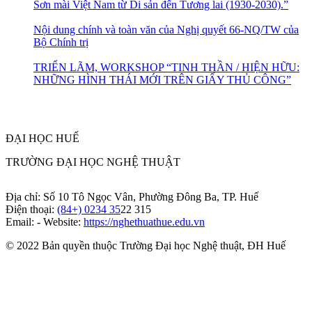
Sơn mài Việt Nam từ Di sản đến Tương lai (1930-2030).”
Nội dung chính và toàn văn của Nghị quyết 66-NQ/TW của
Bộ Chính trị
TRIỂN LÃM, WORKSHOP “TINH THẦN / HIỆN HỮU:
NHỮNG HÌNH THÁI MỚI TRÊN GIẤY THỦ CÔNG”
ĐẠI HỌC HUẾ
TRƯỜNG ĐẠI HỌC NGHỆ THUẬT
Địa chỉ: Số 10 Tô Ngọc Vân, Phường Đông Ba, TP. Huế
Điện thoại:
(84+) 0234 35
22 315
Email: - Website:
https://nghethuathue.edu.vn
© 2022 Bản quyền thuộc Trường Đại học Nghệ thuật, ĐH Huế
https://www.facebook.com/hufa.edu.vn
Youtube