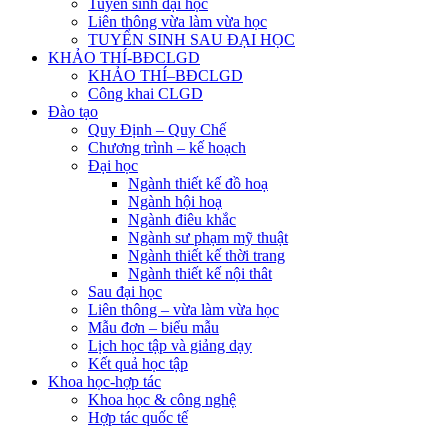
Tuyển sinh đại học
Liên thông vừa làm vừa học
TUYỂN SINH SAU ĐẠI HỌC
KHẢO THÍ-BĐCLGD
KHẢO THÍ–BĐCLGD
Công khai CLGD
Đào tạo
Quy Định – Quy Chế
Chương trình – kế hoạch
Đại học
Ngành thiết kế đồ hoạ
Ngành hội hoạ
Ngành điêu khắc
Ngành sư phạm mỹ thuật
Ngành thiết kế thời trang
Ngành thiết kế nội thât
Sau đại học
Liên thông – vừa làm vừa học
Mẫu đơn – biểu mẫu
Lịch học tập và giảng dạy
Kết quả học tập
Khoa học-hợp tác
Khoa học & công nghệ
Hợp tác quốc tế