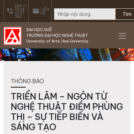
Skip to main content
(84+)
0234
LIÊN
phone_in_talk
email
3527
HỆ
Tìm
746
ĐẠI HỌC HUẾ
TRƯỜNG ĐẠI HỌC NGHỆ THUẬT
University of Arts, Hue University
THÔNG BÁO
TRIỂN LÃM – NGÔN TỪ
NGHỆ THUẬT ĐIỀM PHÙNG
THỊ – SỰ TIẾP BIẾN VÀ
SÁNG TẠO