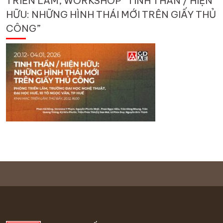
TRIỂN LÃM, WORKSHOP “TINH THẦN / HIỆN
HỮU: NHỮNG HÌNH THÁI MỚI TRÊN GIẤY THỦ
CÔNG”