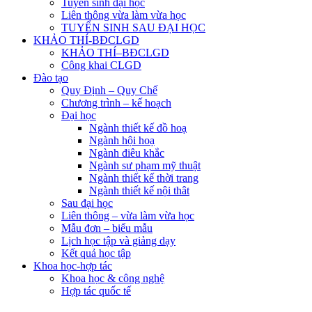
Tuyển sinh đại học
Liên thông vừa làm vừa học
TUYỂN SINH SAU ĐẠI HỌC
KHẢO THÍ-BĐCLGD
KHẢO THÍ–BĐCLGD
Công khai CLGD
Đào tạo
Quy Định – Quy Chế
Chương trình – kế hoạch
Đại học
Ngành thiết kế đồ hoạ
Ngành hội hoạ
Ngành điêu khắc
Ngành sư phạm mỹ thuật
Ngành thiết kế thời trang
Ngành thiết kế nội thât
Sau đại học
Liên thông – vừa làm vừa học
Mẫu đơn – biểu mẫu
Lịch học tập và giảng dạy
Kết quả học tập
Khoa học-hợp tác
Khoa học & công nghệ
Hợp tác quốc tế