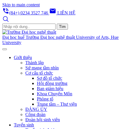
Skip to main content
phone_in_talk
email
(84+) 0234 3527 746
LIÊN HỆ
Tìm
Đại học huế
Trường Đại học nghệ thuật
University of Arts, Hue
University
Giới thiệu
Thành lập
Sứ mạng tầm nhìn
Cơ cấu tổ chức
Sơ đồ tổ chức
Hội đồng trường
Ban giám hiệu
Khoa Chuyên Môn
Phòng tổ
Trung tâm – Thư viện
ĐẢNG ỦY
Công đoàn
Đoàn hội sinh viên
Tuyển sinh