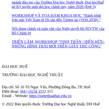
ngành đào tạo của Trường Đại học Nghệ thuật, Đại họcHuế
tại Kỳ tuyển sinh đại học chính quy, năm 2026 (Đợt 3)
WORKSHOP VÀ TỌA ĐÀM KHOA HỌC “Hành trình
Sơn mài Việt Nam từ Di sản đến Tương lai (1930-2030).”
Nội dung chính và toàn văn của Nghị quyết 66-NQ/TW của
Bộ Chính trị
TRIỂN LÃM, WORKSHOP “TINH THẦN / HIỆN HỮU:
NHỮNG HÌNH THÁI MỚI TRÊN GIẤY THỦ CÔNG”
ĐẠI HỌC HUẾ
TRƯỜNG ĐẠI HỌC NGHỆ THUẬT
Địa chỉ: Số 10 Tô Ngọc Vân, Phường Đông Ba, TP. Huế
Điện thoại:
(84+) 0234 35
22 315
Email: - Website:
https://nghethuathue.edu.vn
© 2022 Bản quyền thuộc Trường Đại học Nghệ thuật, ĐH Huế