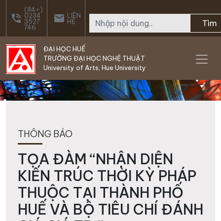
Skip to main content
(84+)
0234
LIÊN
phone_in_talk
email
3527
HỆ
Tìm
746
ĐẠI HỌC HUẾ
TRƯỜNG ĐẠI HỌC NGHỆ THUẬT
University of Arts, Hue University
THÔNG BÁO
TỌA ĐÀM “NHẬN DIỆN
KIẾN TRÚC THỜI KỲ PHÁP
THUỘC TẠI THÀNH PHỐ
HUẾ VÀ BỘ TIÊU CHÍ ĐÁNH