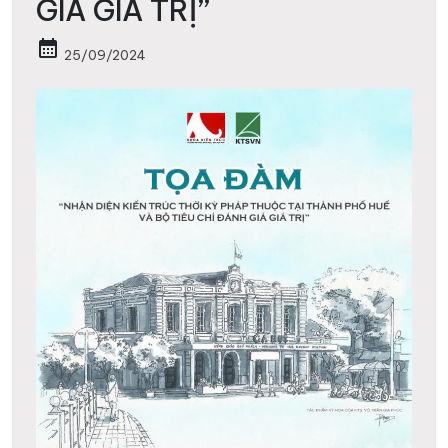
GIÁ GIÁ TRỊ”
calendar_month
25/09/2024