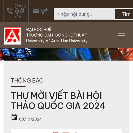
Skip to main content
(84+)
0234
LIÊN
phone_in_talk
email
3527
HỆ
Tìm
746
ĐẠI HỌC HUẾ
TRƯỜNG ĐẠI HỌC NGHỆ THUẬT
University of Arts, Hue University
THÔNG BÁO
THƯ MỜI VIẾT BÀI HỘI
THẢO QUỐC GIA 2024
calendar_month
08/10/2024