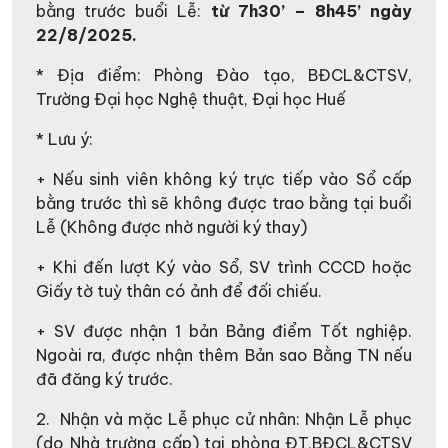
bằng trước buổi Lễ:
từ 7h30’ – 8h45’ ngày
22/8/2025.
* Địa điểm: Phòng Đào tạo, BĐCL&CTSV,
Trường Đại học Nghệ thuật, Đại học Huế
* Lưu ý:
+ Nếu sinh viên không ký trực tiếp vào Sổ cấp
bằng trước thì sẽ không được trao bằng tại buổi
Lễ (Không được nhờ người ký thay)
+ Khi đến lượt Ký vào Sổ, SV trình CCCD hoặc
Giấy tờ tuỳ thân có ảnh để đối chiếu.
+ SV được nhận 1 bản Bảng điểm Tốt nghiệp.
Ngoài ra, được nhận thêm Bản sao Bằng TN nếu
đã đăng ký trước.
2. Nhận và mặc Lễ phục cử nhân: Nhận Lễ phục
(do Nhà trường cấp) tại phòng ĐT,BĐCL&CTSV