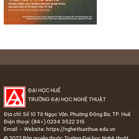
ĐẠI HỌC HUẾ
TRƯỜNG ĐẠI HỌC NGHỆ THUẬT
Địa chỉ: Số 10 Tô Ngọc Vân, Phường Đông Ba, TP. Huế
Điện thoại:
(84+) 0234 35
22 315
Email: - Website:
https://nghethuathue.edu.vn
© 2022 Bản quyền thuộc Trường Đại học Nghệ thuật,