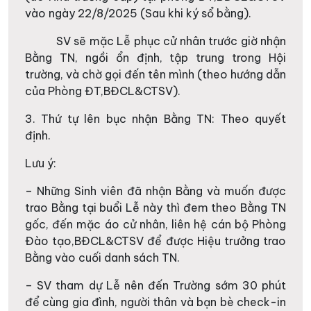
vào ngày 22/8/2025 (Sau khi ký sổ bằng).
SV sẽ mặc Lễ phục cử nhân trước giờ nhận
Bằng TN, ngồi ổn định, tập trung trong Hội
trường, và chờ gọi đến tên mình (theo hướng dẫn
của Phòng ĐT,BĐCL&CTSV).
3. Thứ tự lên bục nhận Bằng TN: Theo quyết
định.
Lưu ý:
– Những Sinh viên đã nhận Bằng và muốn được
trao Bằng tại buổi Lễ này thì đem theo Bằng TN
gốc, đến mặc áo cử nhân, liên hệ cán bộ Phòng
Đào tạo,BĐCL&CTSV để được Hiệu trưởng trao
Bằng vào cuối danh sách TN.
– SV tham dự Lễ nên đến Trường sớm 30 phút
để cùng gia đình, người thân và bạn bè check-in