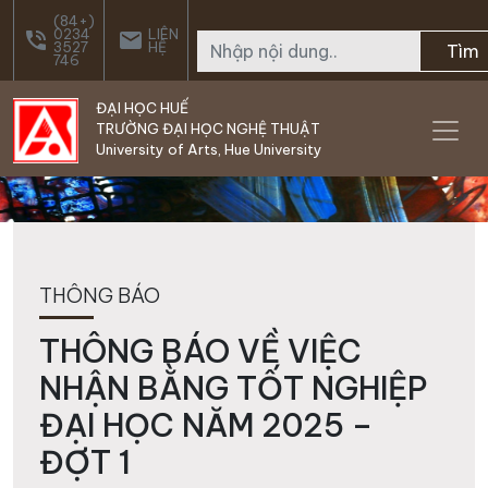
Skip to main content
(84+)
0234
LIÊN
phone_in_talk
email
3527
HỆ
Tìm
746
ĐẠI HỌC HUẾ
TRƯỜNG ĐẠI HỌC NGHỆ THUẬT
University of Arts, Hue University
THÔNG BÁO
THÔNG BÁO VỀ VIỆC
NHẬN BẰNG TỐT NGHIỆP
ĐẠI HỌC NĂM 2025 –
ĐỢT 1