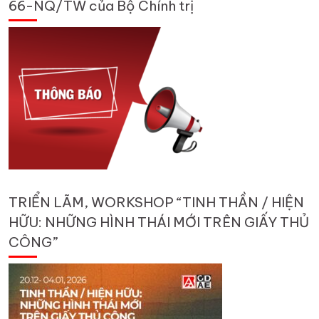
66-NQ/TW của Bộ Chính trị
TRIỂN LÃM, WORKSHOP “TINH THẦN / HIỆN
HỮU: NHỮNG HÌNH THÁI MỚI TRÊN GIẤY THỦ
CÔNG”