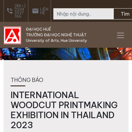
Skip to main content
(84+)
0234
LIÊN
phone_in_talk
email
3527
HỆ
Tìm
746
ĐẠI HỌC HUẾ
TRƯỜNG ĐẠI HỌC NGHỆ THUẬT
University of Arts, Hue University
THÔNG BÁO
INTERNATIONAL
WOODCUT PRINTMAKING
EXHIBITION IN THAILAND
2023