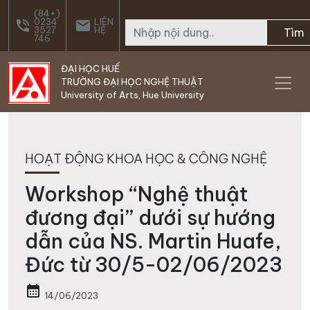
Skip to main content
(84+)
0234
LIÊN
phone_in_talk
email
3527
HỆ
Tìm
746
ĐẠI HỌC HUẾ
TRƯỜNG ĐẠI HỌC NGHỆ THUẬT
University of Arts, Hue University
HOẠT ĐỘNG KHOA HỌC & CÔNG NGHỆ
Workshop “Nghệ thuật
đương đại” dưới sự hướng
dẫn của NS. Martin Huafe,
Đức từ 30/5-02/06/2023
calendar_month
14/06/2023