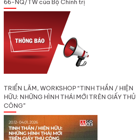
66-NQ/TW của Bộ Chính trị
TRIỂN LÃM, WORKSHOP “TINH THẦN / HIỆN
HỮU: NHỮNG HÌNH THÁI MỚI TRÊN GIẤY THỦ
CÔNG”