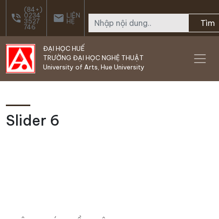
Skip to main content
(84+)
0234
LIÊN
phone_in_talk
email
3527
HỆ
Tìm
746
ĐẠI HỌC HUẾ
TRƯỜNG ĐẠI HỌC NGHỆ THUẬT
University of Arts, Hue University
Slider 6