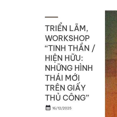
TRIỂN LÃM,
WORKSHOP
“TINH THẦN /
HIỆN HỮU:
NHỮNG HÌNH
THÁI MỚI
TRÊN GIẤY
THỦ CÔNG”
calendar_month
16/12/2025