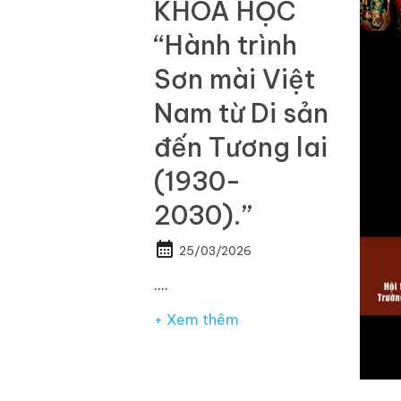
KHOA HỌC
“Hành trình
Sơn mài Việt
Nam từ Di sản
đến Tương lai
(1930-
2030).”
calendar_month
25/03/2026
.…
+ Xem thêm