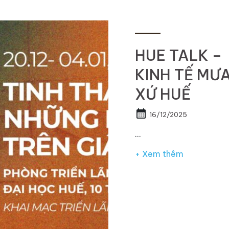
HUE TALK –
KINH TẾ MƯ
XỨ HUẾ
calendar_month
16/12/2025
…
+ Xem thêm