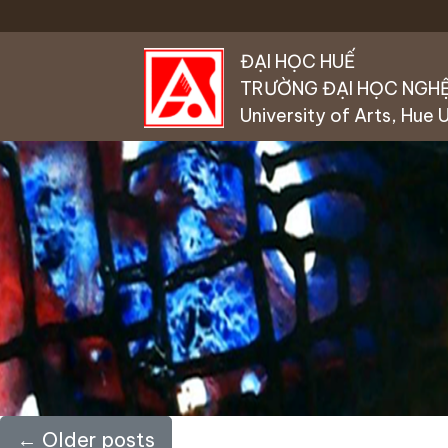
Skip to main content
ĐẠI HỌC HUẾ
TRƯỜNG ĐẠI HỌC NGH
University of Arts, Hue 
←
Older posts