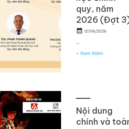
quy, năm
2026 (Đợt 3
calendar_month
12/06/2026
…
+ Xem thêm
Nội dung
chính và toà