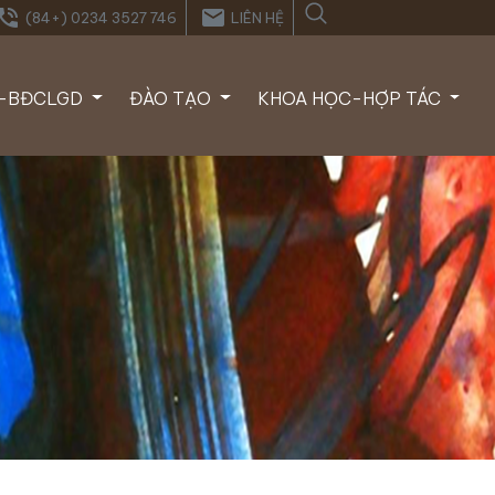
one_in_talk
email
(84+) 0234 3527 746
LIÊN HỆ
Í-BĐCLGD
ĐÀO TẠO
KHOA HỌC-HỢP TÁC