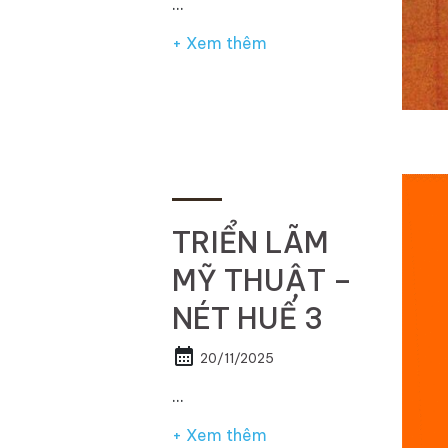
…
+ Xem thêm
TRIỂN LÃM
MỸ THUẬT –
NÉT HUẾ 3
calendar_month
20/11/2025
…
+ Xem thêm