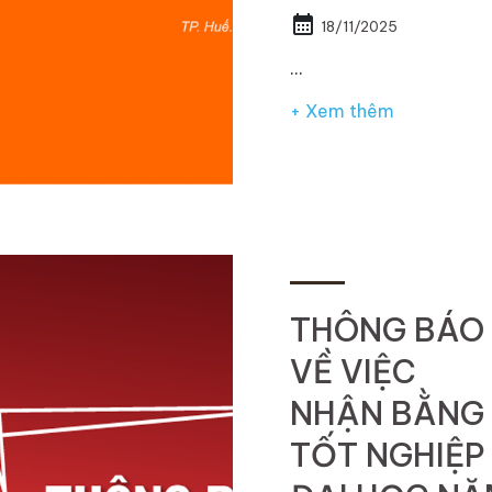
calendar_month
18/11/2025
…
+ Xem thêm
THÔNG BÁO
VỀ VIỆC
NHẬN BẰNG
TỐT NGHIỆP