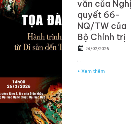
văn của Ngh
quyết 66-
NQ/TW của
Bộ Chính trị
calendar_month
24/02/2026
…
+ Xem thêm