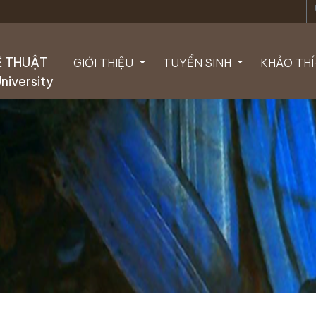
ph
Ệ THUẬT
GIỚI THIỆU
TUYỂN SINH
KHẢO TH
University