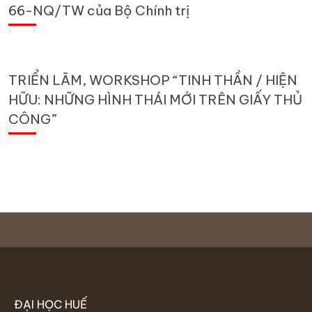
66-NQ/TW của Bộ Chính trị
TRIỂN LÃM, WORKSHOP “TINH THẦN / HIỆN
HỮU: NHỮNG HÌNH THÁI MỚI TRÊN GIẤY THỦ
CÔNG”
ĐẠI HỌC HUẾ