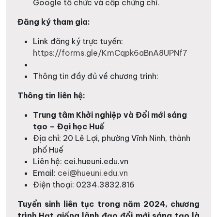
Google tổ chức và cấp chứng chỉ.
Đăng ký tham gia:
Link đăng ký trực tuyến:
https://forms.gle/KmCqpk6aBnA8UPNf7
Thông tin đầy đủ về chương trình:
Thông tin liên hệ:
Trung tâm Khởi nghiệp và Đổi mới sáng
tạo – Đại học Huế
Địa chỉ: 20 Lê Lợi, phường Vĩnh Ninh, thành
phố Huế
Liên hệ: cei.hueuni.edu.vn
Email:
cei@hueuni.edu.vn
Điện thoại: 0234.3832.816
Tuyển sinh liên tục trong năm 2024, chương
trình Hạt giống lãnh đạo đổi mới sáng tạo là