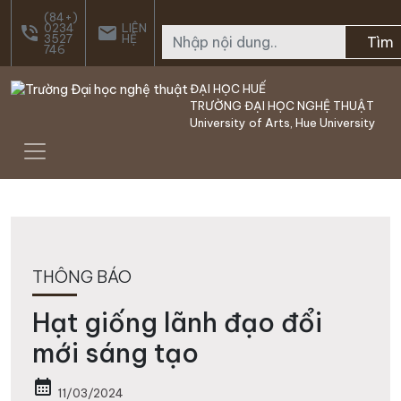
Skip to main content
(84+)
0234
LIÊN
phone_in_talk
email
3527
HỆ
Tìm
746
ĐẠI HỌC HUẾ
TRƯỜNG ĐẠI HỌC NGHỆ THUẬT
University of Arts, Hue University
THÔNG BÁO
Hạt giống lãnh đạo đổi
mới sáng tạo
calendar_month
11/03/2024