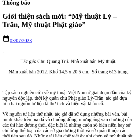
Thông báo
Giới thiệu sách mới: “Mỹ thuật Lý –
Trần, Mỹ thuật Phật giáo”
calendar_month
03/07/2023
.
Tác giả: Chu Quang Trứ. Nhà xuất bản Mỹ thuật.
Năm xuất bản 2012. Khổ 14,5 x 20,5 cm. Số trang 613 trang.
Tập sách nghiên cứu về mỹ thuật Việt Nam ở giai đoạn đầu của kỷ
nguyên độc lập, thời kỳ quân chủ Phật giáo Lý-Trần, tác giả dựa
trên hai nguồn tư liệu là thư tịch và hiện vật khảo cổ.
Về nguồn tư liệu thứ nhất, tác giả đã sử dụng những bài văn, bài
minh khắc trên bia đá và chuông đồng, những áng văn chương của
các thi hào đương thời, đặc biệt là những cuốn sổ biên niên hay sử
chí từng thể loại của các sử gia đương thời và sử quán thuộc các
thời tiếp sau đó. Những tài liệu chữ viết ấy ghi chép về mỹ thuật rất