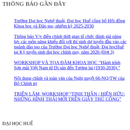
THÔNG BÁO GẦN ĐÂY
Trường Đại học Nghệ thuật, Đại học Huế công bố Hội đồng
Khoa học và Đào tạo, nhiệm kỳ 2025-2030
Thông báo V/v điều chỉnh thời gian tổ chức đánh giá năng
lực các môn năng khiếu đối với thí sinh dự tuyển đầu vào các
ngành đào tạo của Trường Đại học Nghệ thuật, Đại họcHuế
tại Kỳ tuyển sinh đại học chính quy, năm 2026 (Đợt 3)
WORKSHOP VÀ TỌA ĐÀM KHOA HỌC “Hành trình
Sơn mài Việt Nam từ Di sản đến Tương lai (1930-2030).”
Nội dung chính và toàn văn của Nghị quyết 66-NQ/TW của
Bộ Chính trị
TRIỂN LÃM, WORKSHOP “TINH THẦN / HIỆN HỮU:
NHỮNG HÌNH THÁI MỚI TRÊN GIẤY THỦ CÔNG”
ĐẠI HỌC HUẾ