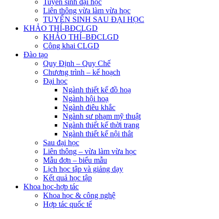
Tuyển sinh đại học
Liên thông vừa làm vừa học
TUYỂN SINH SAU ĐẠI HỌC
KHẢO THÍ-BĐCLGD
KHẢO THÍ–BĐCLGD
Công khai CLGD
Đào tạo
Quy Định – Quy Chế
Chương trình – kế hoạch
Đại học
Ngành thiết kế đồ hoạ
Ngành hội hoạ
Ngành điêu khắc
Ngành sư phạm mỹ thuật
Ngành thiết kế thời trang
Ngành thiết kế nội thât
Sau đại học
Liên thông – vừa làm vừa học
Mẫu đơn – biểu mẫu
Lịch học tập và giảng dạy
Kết quả học tập
Khoa học-hợp tác
Khoa học & công nghệ
Hợp tác quốc tế