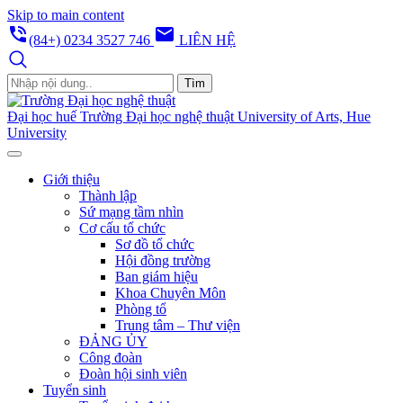
Skip to main content
phone_in_talk
email
(84+) 0234 3527 746
LIÊN HỆ
Tìm
Đại học huế
Trường Đại học nghệ thuật
University of Arts, Hue
University
Giới thiệu
Thành lập
Sứ mạng tầm nhìn
Cơ cấu tổ chức
Sơ đồ tổ chức
Hội đồng trường
Ban giám hiệu
Khoa Chuyên Môn
Phòng tổ
Trung tâm – Thư viện
ĐẢNG ỦY
Công đoàn
Đoàn hội sinh viên
Tuyển sinh