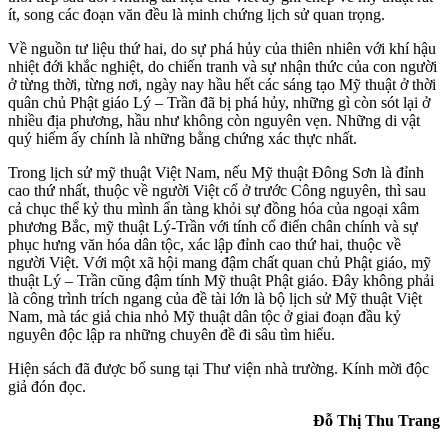
ít, song các đoạn văn đều là minh chứng lịch sử quan trọng.
Về nguồn tư liệu thứ hai, do sự phá hủy của thiên nhiên với khí hậu
nhiệt đới khắc nghiệt, do chiến tranh và sự nhận thức của con người
ở từng thời, từng nơi, ngày nay hầu hết các sáng tạo Mỹ thuật ở thời
quân chủ Phật giáo Lý – Trần đã bị phá hủy, những gì còn sót lại ở
nhiều địa phương, hầu như không còn nguyên vẹn. Những di vật
quý hiếm ấy chính là những bằng chứng xác thực nhất.
Trong lịch sử mỹ thuật Việt Nam, nếu Mỹ thuật Đông Sơn là đỉnh
cao thứ nhất, thuộc về người Việt cổ ở trước Công nguyên, thì sau
cả chục thể kỷ thu mình ẩn tàng khỏi sự đồng hóa của ngoại xâm
phương Bắc, mỹ thuật Lý-Trần với tính cổ điển chân chính và sự
phục hưng văn hóa dân tộc, xác lập đỉnh cao thứ hai, thuộc về
người Việt. Với một xã hội mang đậm chất quan chủ Phật giáo, mỹ
thuật Lý – Trần cũng đậm tính Mỹ thuật Phật giáo. Đây không phải
là công trình trích ngang của đề tài lớn là bộ lịch sử Mỹ thuật Việt
Nam, mà tác giả chia nhỏ Mỹ thuật dân tộc ở giai đoạn đầu kỷ
nguyên độc lập ra những chuyên đề đi sâu tìm hiểu.
Hiện sách đã được bổ sung tại Thư viện nhà trường. Kính mời độc
giả đón đọc.
Đỗ Thị Thu Trang